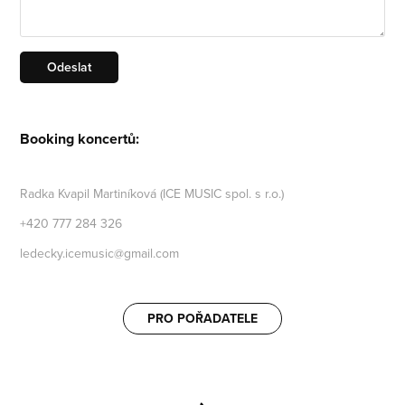
Odeslat
Booking koncertů:
Radka Kvapil Martiníková (ICE MUSIC spol. s r.o.)
+420 777 284 326
ledecky.icemusic@gmail.com
PRO POŘADATELE