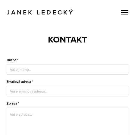
J A N E K   L E D E C K Ý
KONTAKT
Jméno *
Emailová adresa *
Zpráva *